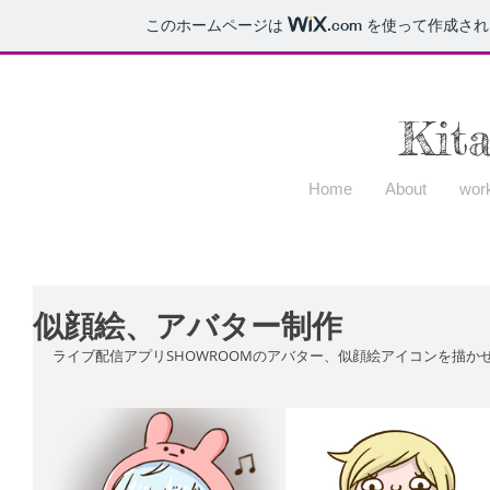
このホームページは
.com
を使って作成され
Kit
Home
About
wor
似顔絵、アバター制作
ライブ配信アプリSHOWROOMのアバター、似顔絵アイコンを描か